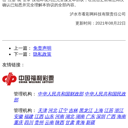
确认已知悉并完全理解本协议的全部内容。
泸水市看彩网科技有限责任公司
更新时间：
2021年08月22日
上一篇：
免责声明
下一篇：
隐私政策
友情链接：
管理机构：
中华人民共和国财政部
中华人民共和国民政
部
管理机构：
天津
河北
辽宁
吉林
黑龙江
上海
江苏
浙江
安徽
福建
江西
山东
河南
湖北
湖南
广东
深圳
广西
海南
重庆
四川
贵州
云南
陕西
甘肃
青海
新疆