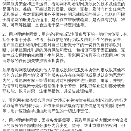
保障服务安全和正常运行。看彩网不对看彩网所涉及的技术及信息的
是否有效、准确、可靠以及其质量、稳定、完整、及时向作出任何承
诺和保证；亦对看彩网服务不做任何明示或暗示的保证，包括但不限
于看彩网的服务是否适用、是否存在错误或疏漏、是否具有持续、准
确、可靠等性能、是否适用于某一特定用途等。
2、用户理解并同意，用户必须为自己注册账号下的一切行为负责，包
括但不限于分享、传送、获取信息的行为以及由此产生的任何后果。
用户应在使用看彩网过程对自己注册账号下的一切行为自行加以判
断，并承担因此引起的所有风险和责任，包括但不限于因正确性、完
整性或实用性的依赖而产生的风险。看彩网无法且不会对因用户行为
而导致的任何损失或损害承担责任。
如果看彩网发现或收到他人举报或投诉您违反本协议约定或以其他不
当的方式使用本协议项下的服务或存在任何疑似或足以认定为恶意行
为的，看彩网有权不经通知随时对相关内容进行删除、屏蔽，并视行
为情节对违规帐号处以包括但不限于警告、限制或禁止使用部分或全
部功能、帐号封禁、注销等措施，并公告处理结果。
3、看彩网有权依据合理判断对违反有关法律法规或本协议规定的行为
采取适当的法律行动，并依据法律法规保存有关信息向有关部门报告
等，用户应独自承担由此而产生的一切法律责任。
4、用户理解并同意，因业务发展需要，看彩网保留单方面对本协议项
下的服务的全部或部分服务内容变更、暂停、终止或撤销的权利，但
看彩网将按法律规定提前7日在平台进行公告。