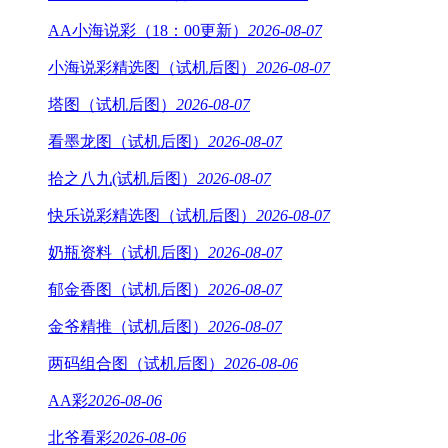
AA小海说彩（18：00更新）
2026-08-07
小海说彩精选图（试机后图）
2026-08-07
塔图（试机后图）
2026-08-07
看墨龙图（试机后图）
2026-08-07
拾之八九(试机后图）
2026-08-07
快乐说彩精选图（试机后图）
2026-08-07
奶瓶资料（试机后图）
2026-08-07
郁金香图（试机后图）
2026-08-07
金爷精推（试机后图）
2026-08-07
两码组合图（试机后图）
2026-08-06
AA彩
2026-08-06
北爷看彩
2026-08-06