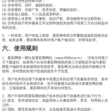
(1) 含有任何性或性暗示的；
(2) 含有辱骂、恐吓、威胁内容的；
(3) 含有骚扰、垃圾广告、恶意信息、诱骗信息的；
(4) 涉及他人隐私、个人信息或资料的；
(5) 侵害他人名誉权、肖像权、知识产权、商业秘密等合法权利的；
(6) 含有其他干扰本服务正常运营和侵犯其他用户或第三方合法权益内
容的信息。
5、一经发现，用户有如上情形，看彩网有权立即删除或做其他相关处
理。如有必要，看彩网有权将对用户账户做冻结、封禁等处理。
六、使用规则
1、看彩网唯一网址是看彩网网站（www.666kcw.cn），没有任何第三
方下载途径。如果用户从未经看彩网授权的第三方获取软件或与看彩
网客户端软件名称相同的安装程序，看彩网无法保证该软件能够正常
使用，并对因此给用户造成的损失不予负责。
2、用户在本协议项下的服务中或通过本协议项下的服务所传送、发布
的任何内容并不反映或代表，也不得被视为反映或代表看彩网的观
点、立场或政策，看彩网对此不承担任何责任。
3、用户不得利用看彩网的账户或本协议项下的服务进行如下行为：
(1) 提交、发布虚假信息，或盗用他人头像或资料，冒充、利用他人名
义的；
(2) 强制、诱导其他用户关注、点击链接页面或分享信息的；