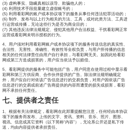
(3) 虚构事实、隐瞒真相以误导、欺骗他人的；
(4) 利用技术手段批量建立虚假账号的；
(5) 利用看彩网的账户或本协议项下的服务从事任何违法犯罪活动的；
(6) 制作、发布与以上行为相关的方法、工具，或对此类方法、工具进
行运营或传播，无论这些行为是否为商业目的；
(7) 其他违反法律法规规定、侵犯其他用户合法权益、干扰看彩网正常
运营或看彩网未明示授权的行为。
4、用户须对利用看彩网账户或本协议项下的服务传送信息的真实性、
合法性、无害性、准确性、有效性等全权负责，与用户所传播的信息
相关的任何法律责任由用户自行承担，与看彩网无关。如因此给看彩
网或第三方造成损害的，用户应当依法予以赔偿。
5、看彩网提供的服务中可能包括广告，用户同意在使用过程中显示看
彩网和第三方供应商、合作伙伴提供的广告。除法律法规明确规定
外，用户应自行对依该广告信息进行的交易负责，对用户因依该广告
信息进行的交易或前述广告商提供的内容而遭受的损失或损害，看彩
网不承担任何责任。
七、提供者之责任
1、根据有关法律规定，看彩网在此郑重提醒您注意，任何经由本协议
项下的服务而发布、上传的文字、资讯、资料、音乐、照片、图形、
视讯、信息或其它资料（以下简称“内容”），无论系公开还是私下传
送，均由内容提供者承担责任。