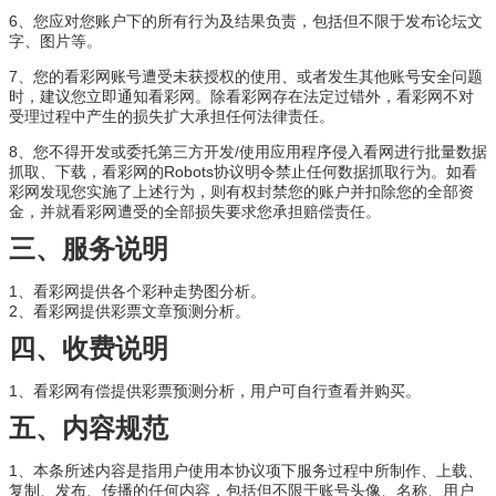
6、您应对您账户下的所有行为及结果负责，包括但不限于发布论坛文
字、图片等。
7、您的看彩网账号遭受未获授权的使用、或者发生其他账号安全问题
时，建议您立即通知看彩网。除看彩网存在法定过错外，看彩网不对
受理过程中产生的损失扩大承担任何法律责任。
8、您不得开发或委托第三方开发/使用应用程序侵入看网进行批量数据
抓取、下载，看彩网的Robots协议明令禁止任何数据抓取行为。如看
彩网发现您实施了上述行为，则有权封禁您的账户并扣除您的全部资
金，并就看彩网遭受的全部损失要求您承担赔偿责任。
三、服务说明
1、看彩网提供各个彩种走势图分析。
2、看彩网提供彩票文章预测分析。
四、收费说明
1、看彩网有偿提供彩票预测分析，用户可自行查看并购买。
五、内容规范
1、本条所述内容是指用户使用本协议项下服务过程中所制作、上载、
复制、发布、传播的任何内容，包括但不限于账号头像、名称、用户