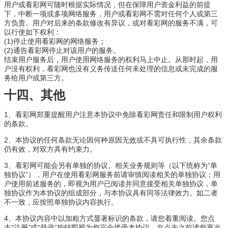
用户或看彩网可随时根据实际情况，但在保障用户资金利益的前提
下，中断一项或多项网络服务，用户或看彩网不需对任何个人或第三
方负责。用户对后来的条款修改有异议，或对看彩网的服务不满，可
以行使如下权利：
(1)停止使用看彩网的网络服务；
(2)通告看彩网停止对该用户的服务。
结束用户服务后，用户使用网络服务的权利马上中止。从那时起，用
户没有权利，看彩网也没有义务传送任何未处理的信息或未完成的服
务给用户或第三方。
十四、其他
1、看彩网郑重提醒用户注意本协议中免除看彩网责任和限制用户权利
的条款。
2、本协议的任何条款无论因何种原因无效或不具可执行性，其余条款
仍有效，对双方具有约束力。
3、看彩网可能会另有单独的协议、相关业务规则等（以下统称为“单
独协议”），用户在使用看彩网服务前请审慎阅读相关的单独协议；用
户使用前述服务的，即视为用户已阅读并同意接受相关单独协议，单
独协议作为本协议的组成部分，与本协议具有同等法律效力。如二者
不一致，应按照单独协议内容执行。
4、本协议内容中以加粗方式显著标识的条款，请您着重阅读。您点
击“注册”或“登录”按钮即视为您完全接受本协议，在点击之前请您再次