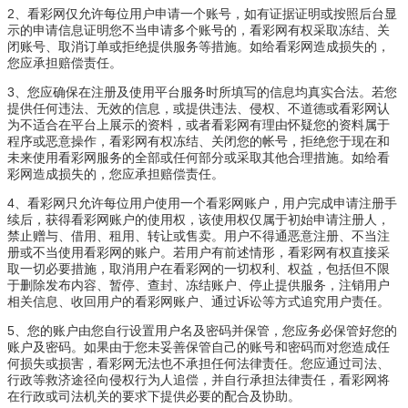
2、看彩网仅允许每位用户申请一个账号，如有证据证明或按照后台显
示的申请信息证明您不当申请多个账号的，看彩网有权采取冻结、关
闭账号、取消订单或拒绝提供服务等措施。如给看彩网造成损失的，
您应承担赔偿责任。
3、您应确保在注册及使用平台服务时所填写的信息均真实合法。若您
提供任何违法、无效的信息，或提供违法、侵权、不道德或看彩网认
为不适合在平台上展示的资料，或者看彩网有理由怀疑您的资料属于
程序或恶意操作，看彩网有权冻结、关闭您的帐号，拒绝您于现在和
未来使用看彩网服务的全部或任何部分或采取其他合理措施。如给看
彩网造成损失的，您应承担赔偿责任。
4、看彩网只允许每位用户使用一个看彩网账户，用户完成申请注册手
续后，获得看彩网账户的使用权，该使用权仅属于初始申请注册人，
禁止赠与、借用、租用、转让或售卖。用户不得通恶意注册、不当注
册或不当使用看彩网的账户。若用户有前述情形，看彩网有权直接采
取一切必要措施，取消用户在看彩网的一切权利、权益，包括但不限
于删除发布内容、暂停、查封、冻结账户、停止提供服务，注销用户
相关信息、收回用户的看彩网账户、通过诉讼等方式追究用户责任。
5、您的账户由您自行设置用户名及密码并保管，您应务必保管好您的
账户及密码。如果由于您未妥善保管自己的账号和密码而对您造成任
何损失或损害，看彩网无法也不承担任何法律责任。您应通过司法、
行政等救济途径向侵权行为人追偿，并自行承担法律责任，看彩网将
在行政或司法机关的要求下提供必要的配合及协助。