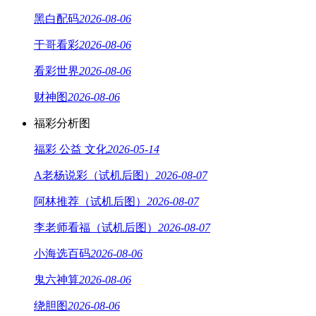
黑白配码
2026-08-06
于哥看彩
2026-08-06
看彩世界
2026-08-06
财神图
2026-08-06
福彩分析图
福彩 公益 文化
2026-05-14
A老杨说彩（试机后图）
2026-08-07
阿林推荐（试机后图）
2026-08-07
李老师看福（试机后图）
2026-08-07
小海选百码
2026-08-06
鬼六神算
2026-08-06
绕胆图
2026-08-06