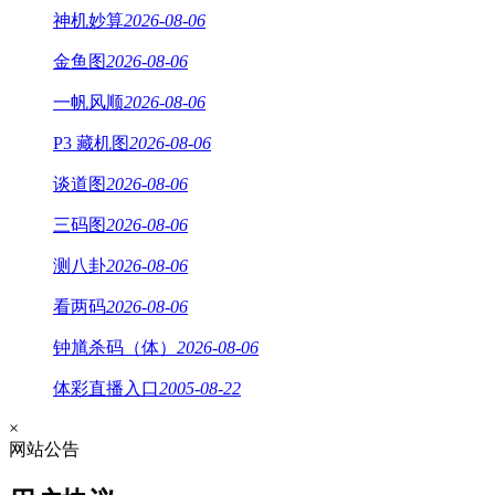
神机妙算
2026-08-06
金鱼图
2026-08-06
一帆风顺
2026-08-06
P3 藏机图
2026-08-06
谈道图
2026-08-06
三码图
2026-08-06
测八卦
2026-08-06
看两码
2026-08-06
钟馗杀码（体）
2026-08-06
体彩直播入口
2005-08-22
×
网站公告