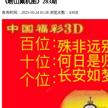
《崂山藏机图》283期
发布时间：2025-10-24 01:28
浏览次数：439次