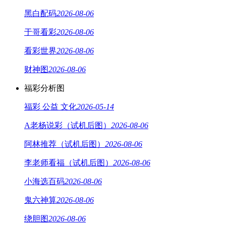
黑白配码
2026-08-06
于哥看彩
2026-08-06
看彩世界
2026-08-06
财神图
2026-08-06
福彩分析图
福彩 公益 文化
2026-05-14
A老杨说彩（试机后图）
2026-08-06
阿林推荐（试机后图）
2026-08-06
李老师看福（试机后图）
2026-08-06
小海选百码
2026-08-06
鬼六神算
2026-08-06
绕胆图
2026-08-06