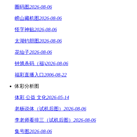
圈码图
2026-08-06
崂山藏机图
2026-08-06
怪字神贴
2026-08-06
太湖钓胆图
2026-08-06
花仙子
2026-08-06
钟馗杀码（福)
2026-08-06
福彩直播入口
2006-08-22
体彩分析图
体彩 公益 文化
2026-05-14
老杨说体（试机后图）
2026-08-06
李老师看排三（试机后图）
2026-08-06
集号图
2026-08-06