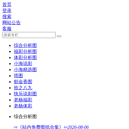
首页
登录
搜索
网站公告
客服
综合分析图
福彩分析图
体彩分析图
小海说彩
小海精选图
塔图
郁金香图
拾之八九
快乐说彩图
老杨福彩
老杨体彩
综合分析图
⇨《站内免费图纸合集》⇦
2026-08-06