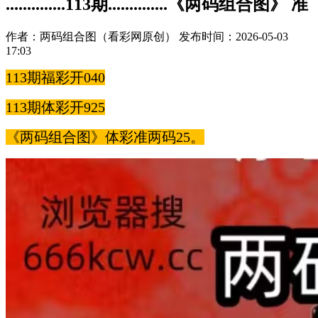
..............113期..............《两码组合图》 准
作者：两码组合图（看彩网原创）
发布时间：2026-05-03
17:03
113期福彩开040
113期体彩开925
《两码组合图》体彩准两码25。