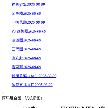
神机妙算
2026-08-09
金鱼图
2026-08-09
一帆风顺
2026-08-09
P3 藏机图
2026-08-09
谈道图
2026-08-09
三码图
2026-08-09
测八卦
2026-08-09
看两码
2026-08-09
钟馗杀码（体）
2026-08-09
体彩直播入口
2005-08-22
×
两码组合图（试机后图）