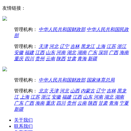
友情链接：
管理机构：
中华人民共和国财政部
中华人民共和国民政
部
管理机构：
天津
河北
辽宁
吉林
黑龙江
上海
江苏
浙江
安徽
福建
江西
山东
河南
湖北
湖南
广东
深圳
广西
海南
重庆
四川
贵州
云南
陕西
甘肃
青海
新疆
管理机构：
中华人民共和国财政部
国家体育总局
管理机构：
北京
天津
河北
山西
内蒙古
辽宁
吉林
黑龙
江
上海
江苏
浙江
安徽
福建
江西
山东
河南
湖北
湖南
广东
广西
海南
重庆
四川
贵州
云南
陕西
甘肃
青海
宁夏
新疆
关于我们
联系我们