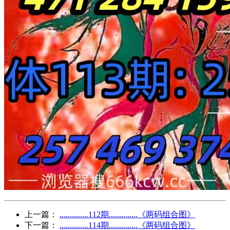
上一篇：
..............112期..............《两码组合图》
下一篇：
..............114期..............《两码组合图》