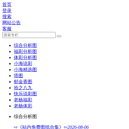
首页
登录
搜索
网站公告
客服
综合分析图
福彩分析图
体彩分析图
小海说彩
小海精选图
塔图
郁金香图
拾之八九
快乐说彩图
老杨福彩
老杨体彩
综合分析图
⇨《站内免费图纸合集》⇦
2026-08-06