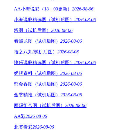
AA小海说彩（18：00更新）
2026-08-06
小海说彩精选图（试机后图）
2026-08-06
塔图（试机后图）
2026-08-06
看墨龙图（试机后图）
2026-08-06
拾之八九(试机后图）
2026-08-06
快乐说彩精选图（试机后图）
2026-08-06
奶瓶资料（试机后图）
2026-08-06
郁金香图（试机后图）
2026-08-06
金爷精推（试机后图）
2026-08-06
两码组合图（试机后图）
2026-08-06
AA彩
2026-08-06
北爷看彩
2026-08-06