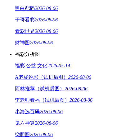
黑白配码
2026-08-06
于哥看彩
2026-08-06
看彩世界
2026-08-06
财神图
2026-08-06
福彩分析图
福彩 公益 文化
2026-05-14
A老杨说彩（试机后图）
2026-08-06
阿林推荐（试机后图）
2026-08-06
李老师看福（试机后图）
2026-08-06
小海选百码
2026-08-06
鬼六神算
2026-08-06
绕胆图
2026-08-06