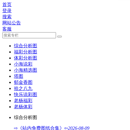
首页
登录
搜索
网站公告
客服
综合分析图
福彩分析图
体彩分析图
小海说彩
小海精选图
塔图
郁金香图
拾之八九
快乐说彩图
老杨福彩
老杨体彩
综合分析图
⇨《站内免费图纸合集》⇦
2026-08-09