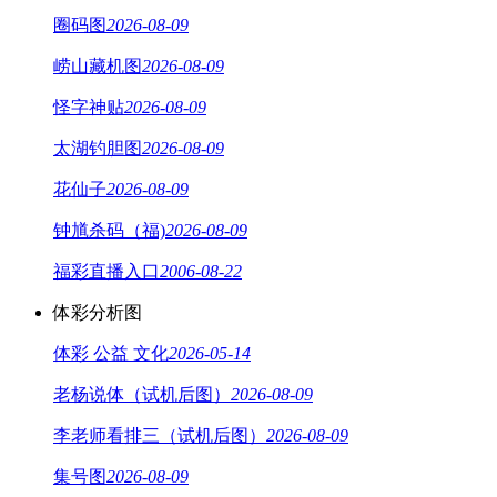
圈码图
2026-08-09
崂山藏机图
2026-08-09
怪字神贴
2026-08-09
太湖钓胆图
2026-08-09
花仙子
2026-08-09
钟馗杀码（福)
2026-08-09
福彩直播入口
2006-08-22
体彩分析图
体彩 公益 文化
2026-05-14
老杨说体（试机后图）
2026-08-09
李老师看排三（试机后图）
2026-08-09
集号图
2026-08-09