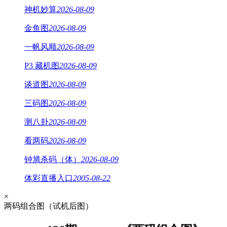
神机妙算
2026-08-09
金鱼图
2026-08-09
一帆风顺
2026-08-09
P3 藏机图
2026-08-09
谈道图
2026-08-09
三码图
2026-08-09
测八卦
2026-08-09
看两码
2026-08-09
钟馗杀码（体）
2026-08-09
体彩直播入口
2005-08-22
×
两码组合图（试机后图）